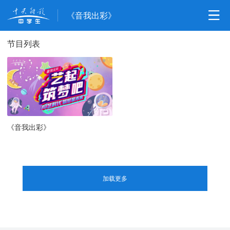
《音我出彩》
节目列表
《音我出彩》
加载更多